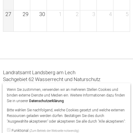
27
29
30
1
2
3
4
5
Landratsamt Landsberg am Lech
Sachgebiet 62 Wasserrecht und Naturschutz
Von-Kühlmann-Str. 15
Wenn Sie zustimmen, verwenden wir an mehreren Stellen Cookies und
86899 Landsberg am Lech
binden externe Dienste und Medien ein. Weitere Informationen dazu finden
Sie in unserer
Datenschutzerklärung
.
08191/129-0
Bitte wählen Sie nachfolgend, welche Cookies gesetzt und welche externen
naturschutz@lra-ll.bayern.de
Ressourcen geladen werden dürfen. Bestätigen Sie dies durch
"Ausgewählte akzeptieren" oder akzeptieren Sie alle durch "Alle akzeptieren":
Instagram
Facebook
Funktional
(Zum Betrieb der Webseite notwendig)