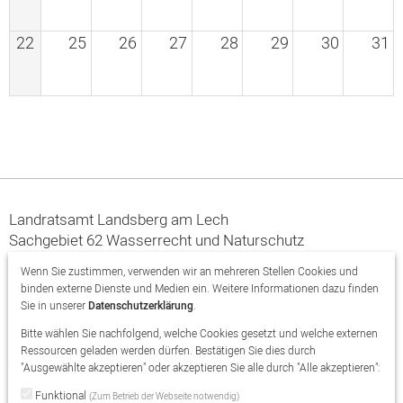
22
25
26
27
28
29
30
31
Landratsamt Landsberg am Lech
Sachgebiet 62 Wasserrecht und Naturschutz
Von-Kühlmann-Str. 15
Wenn Sie zustimmen, verwenden wir an mehreren Stellen Cookies und
86899 Landsberg am Lech
binden externe Dienste und Medien ein. Weitere Informationen dazu finden
Sie in unserer
Datenschutzerklärung
.
08191/129-0
Bitte wählen Sie nachfolgend, welche Cookies gesetzt und welche externen
naturschutz@lra-ll.bayern.de
Ressourcen geladen werden dürfen. Bestätigen Sie dies durch
"Ausgewählte akzeptieren" oder akzeptieren Sie alle durch "Alle akzeptieren":
Instagram
Facebook
Funktional
(Zum Betrieb der Webseite notwendig)